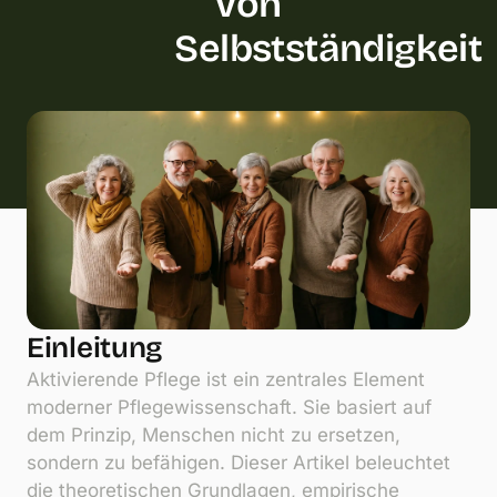
von
Selbstständigkeit
Einleitung
Aktivierende Pflege ist ein zentrales Element
moderner Pflegewissenschaft. Sie basiert auf
dem Prinzip, Menschen nicht zu ersetzen,
sondern zu befähigen. Dieser Artikel beleuchtet
die theoretischen Grundlagen, empirische