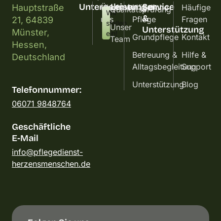
Unternehmen
Leistungen
Service
Hauptstraße
Über
Karriere
Häusliche
Häufige
Qualitätsprüfung
Wir
&
uns
Pflege
Fragen
21, 64839
stellen
Unser
Unterstützung
Münster,
ein!
Grundpflege
Kontakt
Team
Hessen,
Betreuung &
Hilfe &
Deutschland
Alltagsbegleitung
Support
Unterstützung
Blog
Telefonnummer:
06071 9848764
Geschäftliche
E‑Mail
info@pflegedienst-
herzensmenschen.de